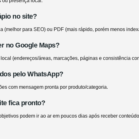
s ou presença local.
ápio no site?
a (melhor para SEO) ou PDF (mais rápido, porém menos indexá
cer no Google Maps?
local (endereços/áreas, marcações, páginas e consistência com
didos pelo WhatsApp?
es com mensagem pronta por produto/categoria.
te fica pronto?
 objetivos podem ir ao ar em poucos dias após receber conteúd