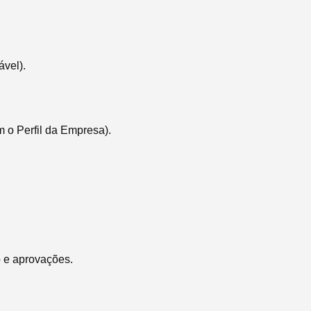
vel).
 o Perfil da Empresa).
o e aprovações.